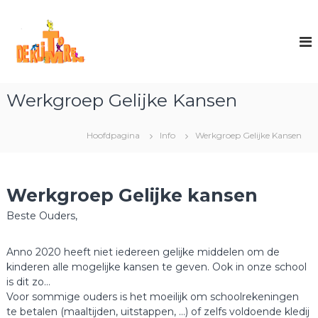
N
V
E
a
e
a
B
n
r
S
o
d
D
p
e
e
e
Werkgroep Gelijke Kansen
i
n
K
,
n
l
w
h
Hoofdpagina
a
Info
Werkgroep Gelijke Kansen
i
o
r
u
m
m
d
t
e
s
s
Werkgroep Gelijke kansen
o
c
p
r
h
r
Beste Ouders,
e
o
i
o
n
n
l
Anno 2020 heeft niet iedereen gelijke middelen om de
g
v
kinderen alle mogelijke kansen te geven. Ook in onze school
e
o
is dit zo…
o
n
Voor sommige ouders is het moeilijk om schoolrekeningen
r
te betalen (maaltijden, uitstappen, …) of zelfs voldoende kledij
e