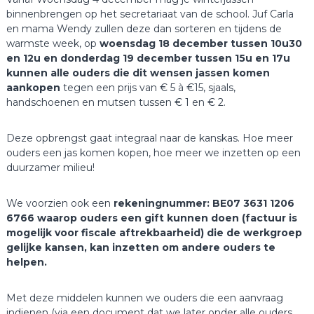
binnenbrengen op het secretariaat van de school. Juf Carla
en mama Wendy zullen deze dan sorteren en tijdens de
warmste week, op
woensdag 18 december tussen 10u30
en 12u en donderdag 19 december tussen 15u en 17u
kunnen alle ouders die dit wensen jassen komen
aankopen
tegen een prijs van € 5 à €15, sjaals,
handschoenen en mutsen tussen € 1 en € 2.
Deze opbrengst gaat integraal naar de kanskas. Hoe meer
ouders een jas komen kopen, hoe meer we inzetten op een
duurzamer milieu!
We voorzien ook een
rekeningnummer: BE07 3631 1206
6766 waarop ouders een gift kunnen doen (factuur is
mogelijk voor fiscale aftrekbaarheid) die de werkgroep
gelijke kansen, kan inzetten om andere ouders te
helpen.
Met deze middelen kunnen we ouders die een aanvraag
indienen (via een document dat we later onder alle ouders