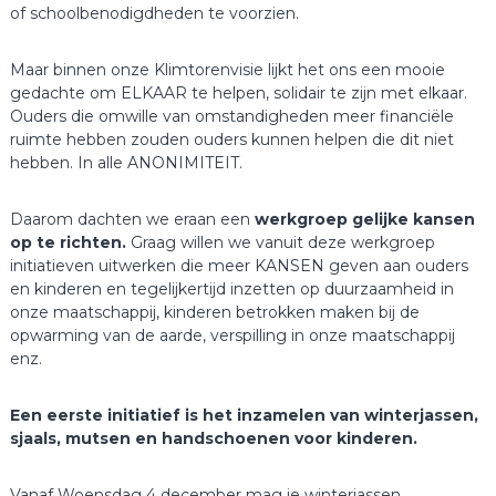
of schoolbenodigdheden te voorzien.
l
k
k
Maar binnen onze Klimtorenvisie lijkt het ons een mooie
i
gedachte om ELKAAR te helpen, solidair te zijn met elkaar.
n
d
Ouders die omwille van omstandigheden meer financiële
.
ruimte hebben zouden ouders kunnen helpen die dit niet
hebben. In alle ANONIMITEIT.
Daarom dachten we eraan een
werkgroep gelijke kansen
op te richten.
Graag willen we vanuit deze werkgroep
initiatieven uitwerken die meer KANSEN geven aan ouders
en kinderen en tegelijkertijd inzetten op duurzaamheid in
onze maatschappij, kinderen betrokken maken bij de
opwarming van de aarde, verspilling in onze maatschappij
enz.
Een eerste initiatief is het inzamelen van winterjassen,
sjaals, mutsen en handschoenen voor kinderen.
Vanaf Woensdag 4 december mag je winterjassen