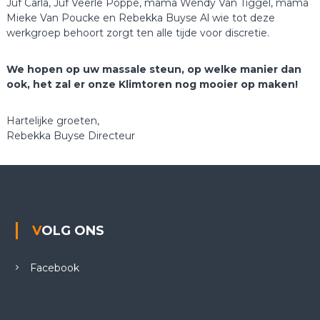
Juf Carla, Juf Veerle Poppe, mama Wendy Van Tiggel, mama
Mieke Van Poucke en Rebekka Buyse Al wie tot deze
werkgroep behoort zorgt ten alle tijde voor discretie.
We hopen op uw massale steun, op welke manier dan
ook, het zal er onze Klimtoren nog mooier op maken!
Hartelijke groeten,
Rebekka Buyse Directeur
VOLG ONS
Facebook