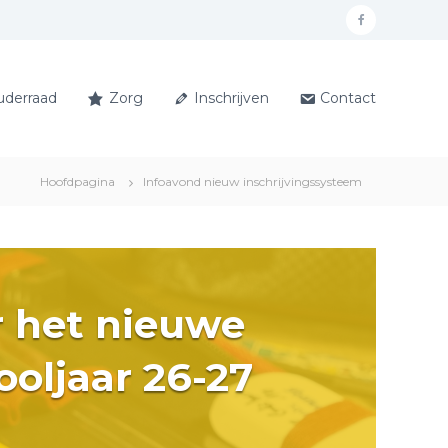
F
a
c
uderraad
Zorg
Inschrijven
Contact
e
b
o
Hoofdpagina
Infoavond nieuw inschrijvingssysteem
o
k
er het nieuwe
ooljaar 26-27