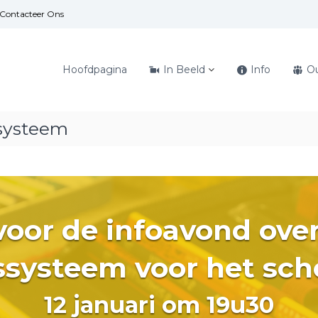
Contacteer Ons
Hoofdpagina
In Beeld
Info
O
ssysteem
 voor de infoavond ov
ssysteem voor het sch
12 januari om 19u30